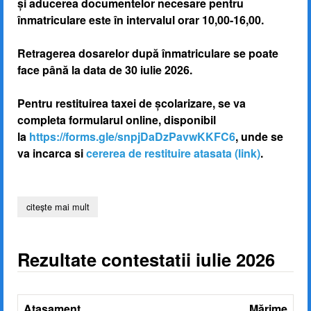
și aducerea documentelor necesare pentru
înmatriculare este în intervalul orar 10,00-16,00.
Retragerea dosarelor după înmatriculare se poate
face până la data de 30 iulie 2026.
Pentru restituirea taxei de școlarizare, se va
completa formularul online, disponibil
la
https://forms.gle/snpjDaDzPavwKKFC6
, unde se
va incarca si
cererea de restituire atasata (link)
.
citește mai mult
despre rezultate admitere iulie 2026 și informații înmatri
Rezultate contestatii iulie 2026
Ataşament
Mărime