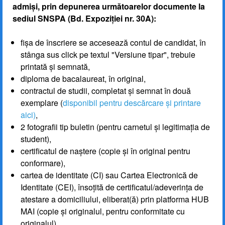
admiși, prin depunerea următoarelor documente la
sediul SNSPA (Bd. Expoziției nr. 30A):
fișa de înscriere se accesează contul de candidat, în
stânga sus click pe textul "Versiune tipar", trebuie
printată și semnată,
diploma de bacalaureat, în original,
contractul de studii, completat și semnat în două
exemplare (
disponibil pentru descărcare și printare
aici
)
,
2 fotografii tip buletin (pentru carnetul și legitimația de
student),
certificatul de naștere (copie și în original pentru
conformare),
cartea de identitate (CI) sau Cartea Electronică de
Identitate (CEI), însoțită de certificatul/adeverința de
atestare a domiciliului, eliberat(ă) prin platforma HUB
MAI (copie și originalul, pentru conformitate cu
originalul),