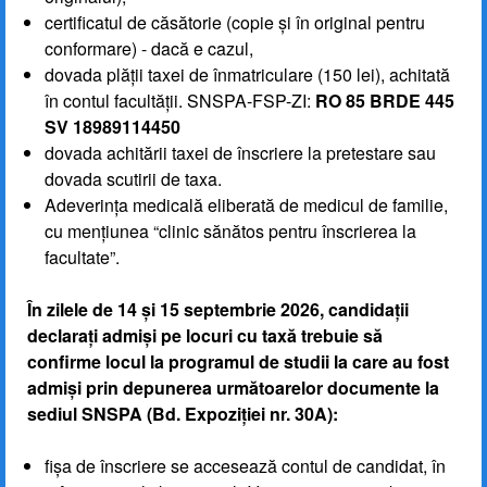
certificatul de căsătorie (copie și în original pentru
conformare) - dacă e cazul,
dovada plății taxei de înmatriculare (150 lei), achitată
în contul facultății. SNSPA-FSP-ZI:
RO 85 BRDE 445
SV 18989114450
dovada achitării taxei de înscriere la pretestare sau
dovada scutirii de taxa.
Adeverința medicală eliberată de medicul de familie,
cu mențiunea “clinic sănătos pentru înscrierea la
facultate”.
În zilele de 14 și 15 septembrie 2026, candidații
declarați admiși pe locuri cu taxă trebuie să
confirme locul la programul de studii la care au fost
admiși prin depunerea următoarelor documente la
sediul SNSPA (Bd. Expoziției nr. 30A):
fișa de înscriere se accesează contul de candidat, în