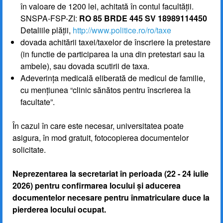
în valoare de 1200 lei, achitată în contul facultății.
SNSPA-FSP-ZI:
RO 85 BRDE 445 SV 18989114450
Detaliile plății,
http://www.politice.ro/ro/taxe
dovada achitării taxei/taxelor de înscriere la pretestare
(in functie de participarea la una din pretestari sau la
ambele), sau dovada scutirii de taxa.
Adeverința medicală eliberată de medicul de familie,
cu mențiunea “clinic sănătos pentru înscrierea la
facultate”.
În cazul în care este necesar, universitatea poate
asigura, în mod gratuit, fotocopierea documentelor
solicitate.
Neprezentarea la secretariat în perioada (22 - 24 iulie
2026) pentru confirmarea locului și aducerea
documentelor necesare pentru înmatriculare duce la
pierderea locului ocupat.