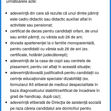
următoarele acte:
adeverință din care să rezulte că unul dintre părinți
este cadru didactic sau didactic auxiliar aflat în
activitate sau pensionat;
certificat de deces pentru candidații orfani, de unul
sau ambii părinţi, cu vârsta sub 26 de ani;
dovada apartenenței la o familie monoparentală,
pentru candidatii cu vârsta sub 26 de ani (ex.
certificate, hotărâri judecătorești);
adeverință de la casa de copii sau centrele de
plasament, pentru cei aflați în această situație;
adeverință/dovadă justificativă pentru candidații cu
cerințe educaționale speciale/ dizabilități (ex.
formularul A5 eliberat de medicul despecialitate în
baza diagnosticului stabilit/certificat de încadrare în
grad de handicap, după caz);
adeverință eliberată de Direcția de asistență socială
pe raza căreia candidatul are domiciliul pentru