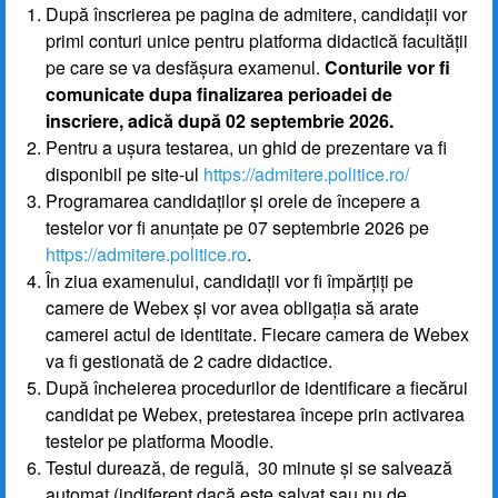
După înscrierea pe pagina de admitere, candidații vor
primi conturi unice pentru platforma didactică facultății
pe care se va desfășura examenul.
Conturile vor fi
comunicate dupa finalizarea perioadei de
inscriere, adică după 02 septembrie 2026.
Pentru a ușura testarea, un ghid de prezentare va fi
disponibil pe site-ul
https://admitere.politice.ro/
Programarea candidaților și orele de începere a
testelor vor fi anunțate pe 07 septembrie 2026 pe
https://admitere.politice.ro
.
În ziua examenului, candidații vor fi împărțiți pe
camere de Webex și vor avea obligația să arate
camerei actul de identitate. Fiecare camera de Webex
va fi gestionată de 2 cadre didactice.
După încheierea procedurilor de identificare a fiecărui
candidat pe Webex, pretestarea începe prin activarea
testelor pe platforma Moodle.
Testul durează, de regulă, 30 minute și se salvează
automat (indiferent dacă este salvat sau nu de