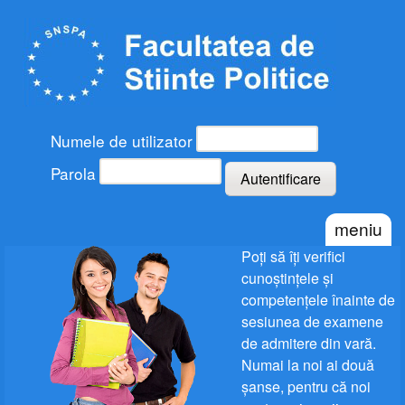
Mergi la conţinutul principal
Admitere
Facultatea
de Stiinte
Politice
Autentificare utilizatori
Numele de utilizator
Parola
meniu
Poţi să îţi verifici
cunoştinţele şi
competenţele înainte de
sesiunea de examene
de admitere din vară.
Numai la noi ai două
şanse, pentru că noi