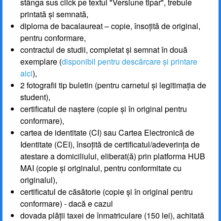
stânga sus click pe textul "Versiune tipar", trebuie
printată și semnată,
diploma de bacalaureat – copie, însoțită de original,
pentru conformare,
contractul de studii, completat și semnat în două
exemplare (
disponibil pentru descărcare și printare
aici
),
2 fotografii tip buletin (pentru carnetul și legitimația de
student),
certificatul de naștere (copie și în original pentru
conformare),
cartea de identitate (CI) sau Cartea Electronică de
Identitate (CEI), însoțită de certificatul/adeverința de
atestare a domiciliului, eliberat(ă) prin platforma HUB
MAI (copie și originalul, pentru conformitate cu
originalul),
certificatul de căsătorie (copie și în original pentru
conformare) - dacă e cazul
dovada plății taxei de înmatriculare (150 lei), achitată