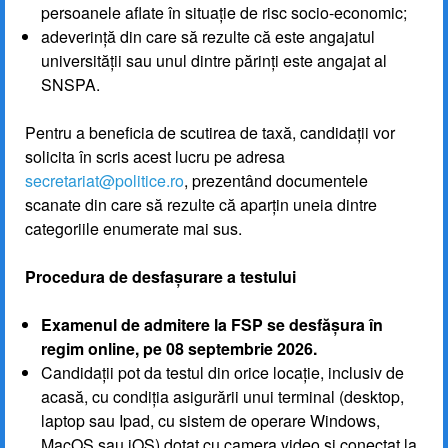
persoanele aflate în situație de risc socio-economic;
adeverință din care să rezulte că este angajatul
universității sau unul dintre părinți este angajat al
SNSPA.
Pentru a beneficia de scutirea de taxă, candidații vor
solicita în scris acest lucru pe adresa
secretariat@politice.ro
, prezentând documentele
scanate din care să rezulte că aparțin uneia dintre
categoriile enumerate mai sus.
Procedura de desfașurare a testului
Examenul de admitere la FSP se desfășura în
regim online, pe 08 septembrie 2026.
Candidații pot da testul din orice locație, inclusiv de
acasă, cu condiția asigurării unui terminal (desktop,
laptop sau Ipad, cu sistem de operare Windows,
MacOS sau iOS) dotat cu camera video și conectat la