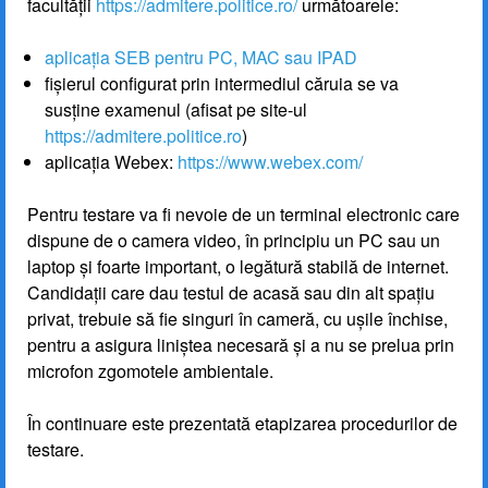
facultății
https://admitere.politice.ro/
următoarele:
aplicația SEB pentru PC, MAC sau IPAD
fișierul configurat prin intermediul căruia se va
susține examenul (afisat pe site-ul
https://admitere.politice.ro
)
aplicația Webex:
https://www.webex.com/
Pentru testare va fi nevoie de un terminal electronic care
dispune de o camera video, în principiu un PC sau un
laptop și foarte important, o legătură stabilă de internet.
Candidații care dau testul de acasă sau din alt spațiu
privat, trebuie să fie singuri în cameră, cu ușile închise,
pentru a asigura liniștea necesară și a nu se prelua prin
microfon zgomotele ambientale.
În continuare este prezentată etapizarea procedurilor de
testare.