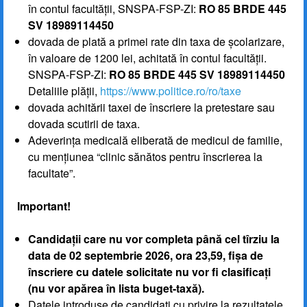
în contul facultății, SNSPA-FSP-ZI:
RO 85 BRDE 445
SV 18989114450
dovada de plată a primei rate din taxa de școlarizare,
în valoare de 1200 lei, achitată în contul facultății.
SNSPA-FSP-ZI:
RO 85 BRDE 445 SV 18989114450
Detaliile plății,
https://www.politice.ro/ro/taxe
dovada achitării taxei de înscriere la pretestare sau
dovada scutirii de taxa.
Adeverința medicală eliberată de medicul de familie,
cu mențiunea “clinic sănătos pentru înscrierea la
facultate”.
Important!
Candidații care nu vor completa până cel tîrziu la
data de 02 septembrie 2026, ora 23,59, fișa de
înscriere cu datele solicitate nu vor fi clasificați
(nu vor apărea în lista buget-taxă).
Datele introduse de candidați cu privire la rezultatele