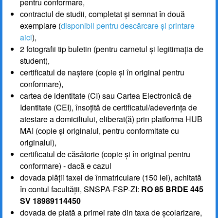
pentru conformare,
contractul de studii, completat și semnat în două
exemplare (
disponibil pentru descărcare și printare
aici
),
2 fotografii tip buletin (pentru carnetul și legitimația de
student),
certificatul de naștere (copie și în original pentru
conformare),
cartea de identitate (CI) sau Cartea Electronică de
Identitate (CEI), însoțită de certificatul/adeverința de
atestare a domiciliului, eliberat(ă) prin platforma HUB
MAI (copie și originalul, pentru conformitate cu
originalul),
certificatul de căsătorie (copie și în original pentru
conformare) - dacă e cazul
dovada plății taxei de înmatriculare (150 lei), achitată
în contul facultății, SNSPA-FSP-ZI:
RO 85 BRDE 445
SV 18989114450
dovada de plată a primei rate din taxa de școlarizare,