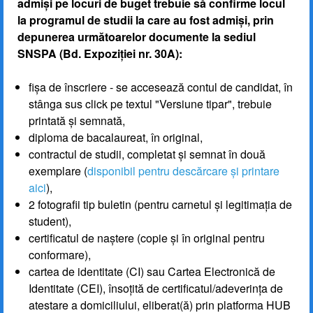
admiși pe locuri de buget trebuie să confirme locul
la programul de studii la care au fost admiși, prin
depunerea următoarelor documente la sediul
SNSPA (Bd. Expoziției nr. 30A):
fișa de înscriere - se accesează contul de candidat, în
stânga sus click pe textul "Versiune tipar", trebuie
printată și semnată,
diploma de bacalaureat, în original,
contractul de studii, completat și semnat în două
exemplare (
disponibil pentru descărcare și printare
aici
),
2 fotografii tip buletin (pentru carnetul și legitimația de
student),
certificatul de naștere (copie și în original pentru
conformare),
cartea de identitate (CI) sau Cartea Electronică de
Identitate (CEI), însoțită de certificatul/adeverința de
atestare a domiciliului, eliberat(ă) prin platforma HUB