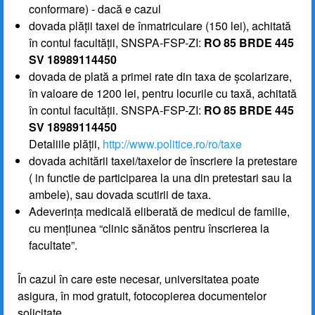
conformare) - dacă e cazul
dovada plății taxei de înmatriculare (150 lei), achitată
în contul facultății, SNSPA-FSP-ZI:
RO 85 BRDE 445
SV 18989114450
dovada de plată a primei rate din taxa de școlarizare,
în valoare de 1200 lei, pentru locurile cu taxă, achitată
în contul facultății. SNSPA-FSP-ZI:
RO 85 BRDE 445
SV 18989114450
Detaliile plății,
http://www.politice.ro/ro/taxe
dovada achitării taxei/taxelor de înscriere la pretestare
( in functie de participarea la una din pretestari sau la
ambele), sau dovada scutirii de taxa.
Adeverința medicală eliberată de medicul de familie,
cu mențiunea “clinic sănătos pentru înscrierea la
facultate”.
În cazul în care este necesar, universitatea poate
asigura, în mod gratuit, fotocopierea documentelor
solicitate.