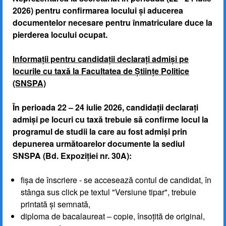
2026) pentru confirmarea locului și aducerea
documentelor necesare pentru înmatriculare duce la
pierderea locului ocupat.
Informații pentru candidații declarați admiși pe
locurile cu taxă la Facultatea de Științe Politice
(SNSPA)
În perioada 22 – 24 iulie 2026, candidații declarați
admiși pe locuri cu taxă trebuie să confirme locul la
programul de studii la care au fost admiși prin
depunerea următoarelor documente la sediul
SNSPA (Bd. Expoziției nr. 30A):
fișa de înscriere - se accesează contul de candidat, în
stânga sus click pe textul "Versiune tipar", trebuie
printată și semnată,
diploma de bacalaureat – copie, însoțită de original,