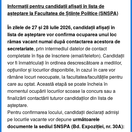
Informații pentru candidații afișați în lista de
așteptare la Facultatea de Științe Politice (SNSPA)
În zilele de 27 și 28 iulie 2026, candidații afișați în
lista de așteptare vor confirma ocuparea unui loc
rămas vacant numai după contactarea acestora de
secretariate
, prin intermediul datelor de contact
completate în fișa de înscriere (email/telefon). Candidații
vor fi înmatriculați în ordinea descrescătoare a mediilor,
opțiunilor și locurilor disponibile, în cazul în care vor
rămâne locuri neocupate, la facultatea/facultățile pentru
care au optat. Această etapă se poate încheia în
momentul ocupării locurilor scoase la concurs sau a
finalizării contactării tuturor candidaților din lista de
așteptare.
Pentru confirmarea locului, candidații declarați admiși
pe locurile vacante vor depune
următoarele
documente la sediul SNSPA (Bd. Expoziției, nr. 30A):