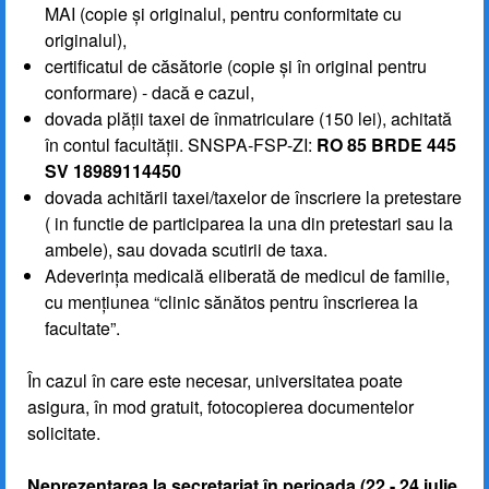
MAI (copie și originalul, pentru conformitate cu
originalul),
certificatul de căsătorie (copie și în original pentru
conformare) - dacă e cazul,
dovada plății taxei de înmatriculare (150 lei), achitată
în contul facultății. SNSPA-FSP-ZI:
RO 85 BRDE 445
SV 18989114450
dovada achitării taxei/taxelor de înscriere la pretestare
( in functie de participarea la una din pretestari sau la
ambele), sau dovada scutirii de taxa.
Adeverința medicală eliberată de medicul de familie,
cu mențiunea “clinic sănătos pentru înscrierea la
facultate”.
În cazul în care este necesar, universitatea poate
asigura, în mod gratuit, fotocopierea documentelor
solicitate.
Neprezentarea la secretariat în perioada (22 - 24 iulie